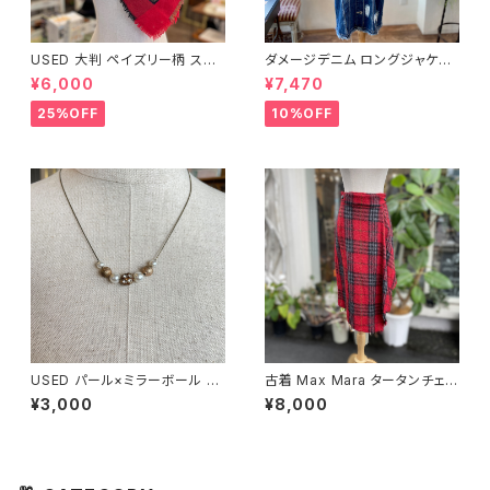
USED 大判 ペイズリー柄 スト
ダメージデニム ロングジャケッ
ール
ト
¥6,000
¥7,470
25%OFF
10%OFF
USED パール×ミラーボール ネ
古着 Max Mara タータンチェッ
ックレス
ク レッド巻きスカート
¥3,000
¥8,000