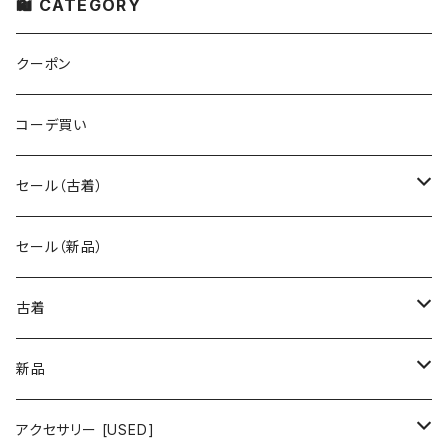
🛍 CATEGORY
クーポン
コーデ買い
セール（古着）
古着 秋冬コレクション
セール（新品）
古着 春夏コレクション
古着
ワンピース/ドレス
新品
ワンピース
トップス
ワンピース/ドレス
アクセサリー [USED]