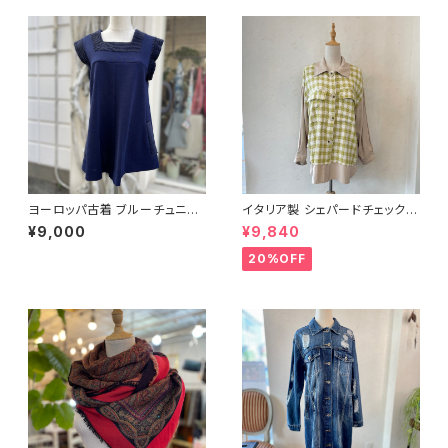
ヨーロッパ古着 ブルーチュニッ
イタリア製 シェパードチェック柄
ク
シャツ＜ライム＞
¥9,000
¥9,840
20%OFF