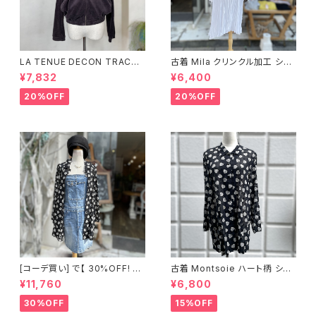
LA TENUE DECON TRACTE
古着 Mila クリンクル加工 シャ
E ブラウンジャケット
ツワンピース
¥7,832
¥6,400
20%OFF
20%OFF
[コーデ買い] で【 30%OFF! 】2
古着 Montsoie ハート柄 シア
点 ショート丈 デニム サロペット
ーシャツ ブラック
¥11,760
¥6,800
スカート + 古着 Montsoie ハ
ート柄 シアーシャツ ブラック
30%OFF
15%OFF