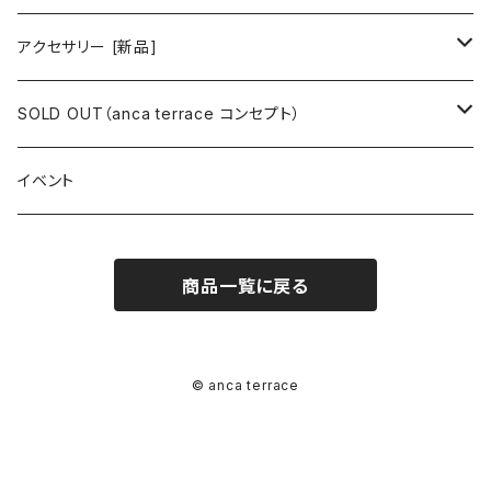
ミニワンピース
シャツ・ブラウス
ワンピース
ボトムス
トップス
ピアス
アクセサリー [新品]
ロングワンピース
ニット
ミニワンピース
スカート
シャツ・ブラウス
アウター
ボトムス
イヤリング
ピアス
SOLD OUT（anca terrace コンセプト）
シャツワンピース
セーター
ロングワンピース
パンツ
オーバーサイズシャツ
ジャケット
スカート
インナー
アウター
イヤーカフ
イヤリング
コーデ買い
イベント
カシュクール
カーディガン
シャツワンピース
ジーンズ（デニム）
ニット
コート
パンツ
キャミソール
ジャケット
ルームウェア
セットアップ
ネックレス
ネックレス
古着
商品一覧に戻る
オールインワン（オーバーオール/サロペット/ロンパース）
カットソー
キャミワンピース
ショートパンツ
セーター
ブルゾン
ジーンズ（デニム）
ペチコート
コート
ルームウェア
ブランドでさがす
タグ（原産国、生産国、仕入国など）でさがす
チョーカー
ペンダントトップ
新品
ドレス
Tシャツ
カシュクール
その他のボトムス
カーディガン
ジャンパー
ショートパンツ
ブルゾン
パジャマ
20/20 La meilleure note
イタリア製（made in Italy）
カラーでさがす
ブランドでさがす
ペンダント
帽子
アクセサリー [USED]
© anca terrace
ミニドレス
タンクトップ
オールインワン（オーバーオール/サロペット/ロンパース）
ベスト
Gジャン（デニムジャケット、デニムブルゾン）
その他のボトムス
ジャンパー
Acne Studios（アクネストゥディオズ）
フランス製（made in France）
ホワイト（白）
19.70 NINETEEN SEVENTY
柄でさがす
カラーでさがす
マフラー
ベルト
アクセサリー [新品]
ロングドレス
ポロシャツ
ドレス
ドルマンスリーブ
カーディガン