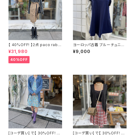
【 40%OFF! 】2点 paco raba
ヨーロッパ古着 ブルーチュニッ
nne ウール チェック柄デザイン
ク
¥31,980
¥9,000
シャツ + 古着 ブラウンスカート
40%OFF
[コーデ買い] で【 30%OFF! 】2
[コーデ買い] で【 30%OFF! 】2