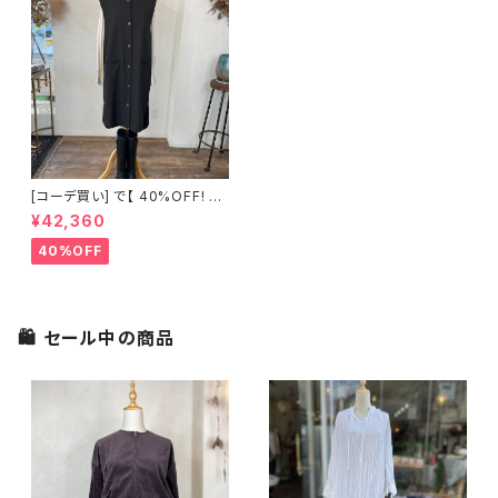
[コーデ買い] で【 40%OFF! 】2
点 Yes Zee ポケット アイボリ
¥42,360
ー ブラウス + Société Anony
me ブラック ベスト
40%OFF
🛍 セール中の商品