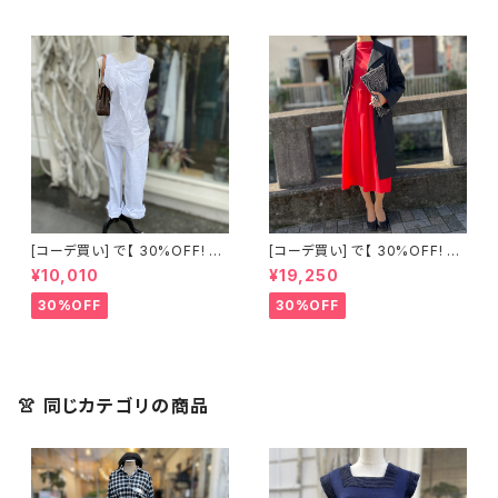
[コーデ買い] で【 30%OFF! 】2
[コーデ買い] で【 30%OFF! 】2
点 古着 Chloe ホワイト レース
点 フランス古着 レッドライン 切
¥10,010
¥19,250
ノースリーブ + ホワイトデニム
り替えワンピース + フランス古
ストレッチ ストレート パンツ
着 TERGAL ブラック コート
30%OFF
30%OFF
👚 同じカテゴリの商品