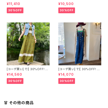
点 フランス古着 ペイズリー柄ノ
点 古着 THE Billy ブラック フ
¥11,410
¥10,500
ースリーブワンピース ＋ バック
リンジベスト +フランス古着 チ
ボタンベルト付きデニムジャケッ
ェック柄 プリーツスカート
30%OFF
30%OFF
ト
[コーデ買い] で【 30%OFF! 】2
[コーデ買い] で【 30%OFF! 】3
点 フランス古着 小花柄レースマ
点 古着 ベージュワンピース
¥14,560
¥14,070
キシ丈ノースリーブワンピース
+イタリア製 コットンビスチェ＜
+ ストーンウォッシュ デニムベス
グリーン＞ + ブラウンベルト サ
30%OFF
30%OFF
ト
ロペット
👗 その他の商品