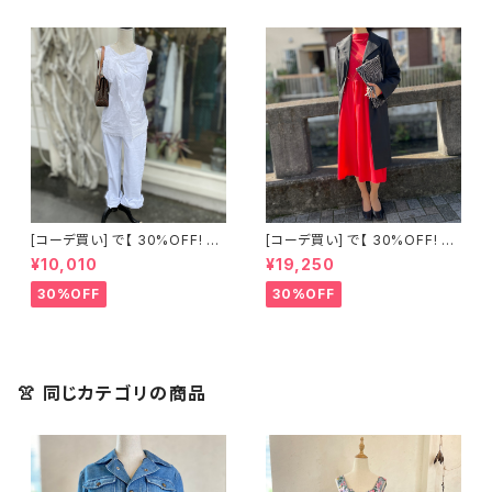
[コーデ買い] で【 30%OFF! 】2
[コーデ買い] で【 30%OFF! 】2
点 古着 Chloe ホワイト レース
点 フランス古着 レッドライン 切
¥10,010
¥19,250
ノースリーブ + ホワイトデニム
り替えワンピース + フランス古
ストレッチ ストレート パンツ
着 TERGAL ブラック コート
30%OFF
30%OFF
👚 同じカテゴリの商品