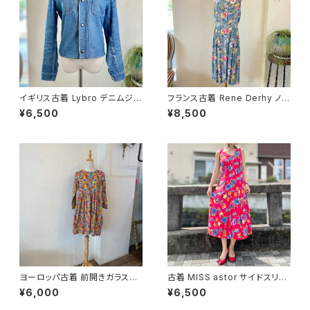
イギリス古着 Lybro デニムジャ
フランス古着 Rene Derhy ノー
ケット
スリーブ花柄ワンピース
¥6,500
¥8,500
ヨーロッパ古着 前開きガラスボ
古着 MISS astor サイドスリッ
タン チュニック
ト ノースリーブ 花柄ワンピース
¥6,000
¥6,500