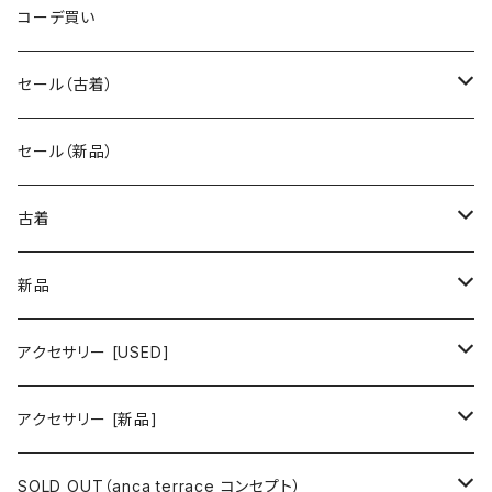
コーデ買い
セール（古着）
古着 秋冬コレクション
セール（新品）
古着 春夏コレクション
古着
ワンピース/ドレス
新品
ワンピース
トップス
ワンピース/ドレス
アクセサリー [USED]
ミニワンピース
シャツ・ブラウス
ワンピース
ボトムス
トップス
ピアス
アクセサリー [新品]
ロングワンピース
ニット
ミニワンピース
スカート
シャツ・ブラウス
アウター
ボトムス
イヤリング
ピアス
SOLD OUT（anca terrace コンセプト）