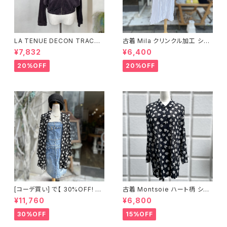
LA TENUE DECON TRACTE
古着 Mila クリンクル加工 シャ
E ブラウンジャケット
ツワンピース
¥7,832
¥6,400
20%OFF
20%OFF
[コーデ買い] で【 30%OFF! 】2
古着 Montsoie ハート柄 シア
点 ショート丈 デニム サロペット
ーシャツ ブラック
¥11,760
¥6,800
スカート + 古着 Montsoie ハ
ート柄 シアーシャツ ブラック
30%OFF
15%OFF