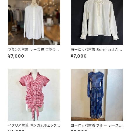
フランス古着 レース襟 ブラウス
ヨーロッパ古着 Bernhard Alt
ホワイト
mann リボンタイフリルブラウス
¥7,000
¥7,000
イタリア古着 ギンガムチェックデ
ヨーロッパ古着 ブルー シースル
ザイントップス
ー 長袖 ワンピース