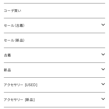
コーデ買い
セール（古着）
古着 秋冬コレクション
セール（新品）
古着 春夏コレクション
古着
ワンピース/ドレス
新品
ワンピース
トップス
ワンピース/ドレス
アクセサリー [USED]
ミニワンピース
シャツ・ブラウス
ワンピース
ボトムス
トップス
ピアス
アクセサリー [新品]