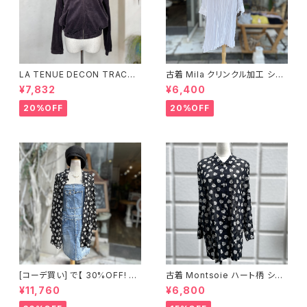
LA TENUE DECON TRACTE
古着 Mila クリンクル加工 シャ
E ブラウンジャケット
ツワンピース
¥7,832
¥6,400
20%OFF
20%OFF
[コーデ買い] で【 30%OFF! 】2
古着 Montsoie ハート柄 シア
点 ショート丈 デニム サロペット
ーシャツ ブラック
¥11,760
¥6,800
スカート + 古着 Montsoie ハ
ート柄 シアーシャツ ブラック