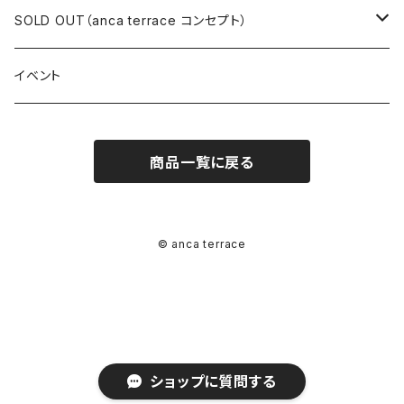
ロングワンピース
ニット
ミニワンピース
スカート
シャツ・ブラウス
アウター
ボトムス
イヤリング
ピアス
SOLD OUT（anca terrace コンセプト）
シャツワンピース
セーター
ロングワンピース
パンツ
オーバーサイズシャツ
ジャケット
スカート
インナー
アウター
イヤーカフ
イヤリング
コーデ買い
イベント
カシュクール
カーディガン
シャツワンピース
ジーンズ（デニム）
ニット
コート
パンツ
キャミソール
ジャケット
ルームウェア
セットアップ
ネックレス
ネックレス
古着
商品一覧に戻る
オールインワン（オーバーオール/サロペット/ロンパース）
カットソー
キャミワンピース
ショートパンツ
セーター
ブルゾン
ジーンズ（デニム）
ペチコート
コート
ルームウェア
ブランドでさがす
タグ（原産国、生産国、仕入国など）でさがす
チョーカー
ペンダントトップ
新品
ドレス
Tシャツ
カシュクール
その他のボトムス
カーディガン
ジャンパー
ショートパンツ
ブルゾン
パジャマ
20/20 La meilleure note
イタリア製（made in Italy）
カラーでさがす
ブランドでさがす
ペンダント
帽子
アクセサリー [USED]
© anca terrace
ミニドレス
タンクトップ
オールインワン（オーバーオール/サロペット/ロンパース）
ベスト
Gジャン（デニムジャケット、デニムブルゾン）
その他のボトムス
ジャンパー
Acne Studios（アクネストゥディオズ）
フランス製（made in France）
ホワイト（白）
19.70 NINETEEN SEVENTY
柄でさがす
カラーでさがす
マフラー
ベルト
アクセサリー [新品]
ロングドレス
ポロシャツ
ドレス
ドルマンスリーブ
カーディガン
Gジャン（デニムジャケット、デニムブルゾン）
alain manoukian（アランマヌキャン）
スイス製（made in Switzerland）
ブラック（黒色）
Acne Studios（アクネストゥディオズ）
なし（無地など）
ホワイト（白）
素材でさがす
柄でさがす
スカーフ
ストール・マフラー
チロルワンピース
ベスト
ミニドレス
カットソー
ショップに質問する
ベスト
ベスト
ALBERT MILL
イギリス製（Made in United Kingdom）
グレー（灰色）
alain manoukian（アランマヌキャン）
花柄
ブラック（黒色）
不明、その他の素材
花柄