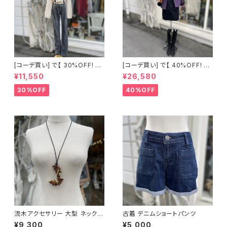
[コーデ買い] で【 30%OFF! 】2
[コーデ買い] で【 40%OFF! 】3
点 古着 YVES SAINT LAURE
点 古着 後空き ブラック トップス
¥11,550
¥26,580
NT グレーデニム + 古着 ショー
+ イタリア製 パープル ハイネッ
ト丈ニット
クスタンドコート + 古着 MOS
30%OFF
40%OFF
CHINO ブラック タイトスカート
流木アクセサリー 大型 ネックレ
古着 デニムショートパンツ
ス
¥9,300
¥5,000