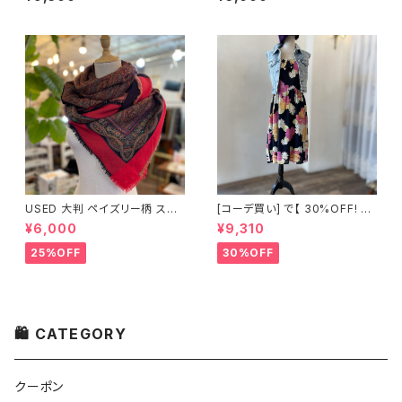
USED 大判 ペイズリー柄 スト
[コーデ買い] で【 30%OFF! 】2
ール
点 フランス古着 ブラック大花柄
¥6,000
¥9,310
ワンピース + ストーンウォッシュ
デニムベスト
25%OFF
30%OFF
🛍 CATEGORY
クーポン