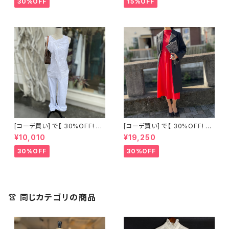
30%OFF
15%OFF
[コーデ買い] で【 30%OFF! 】2
[コーデ買い] で【 30%OFF! 】2
点 古着 Chloe ホワイト レース
点 フランス古着 レッドライン 切
¥10,010
¥19,250
ノースリーブ + ホワイトデニム
り替えワンピース + フランス古
ストレッチ ストレート パンツ
着 TERGAL ブラック コート
30%OFF
30%OFF
👚 同じカテゴリの商品