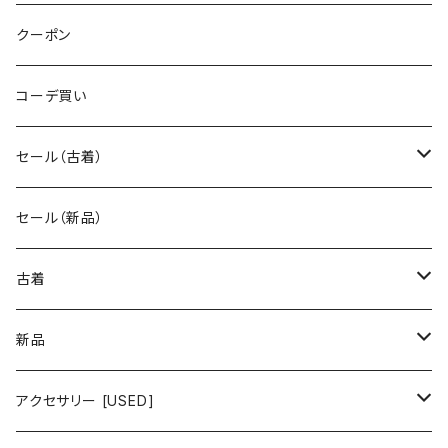
クーポン
コーデ買い
セール（古着）
古着 秋冬コレクション
セール（新品）
古着 春夏コレクション
古着
ワンピース/ドレス
新品
ワンピース
トップス
ワンピース/ドレス
アクセサリー [USED]