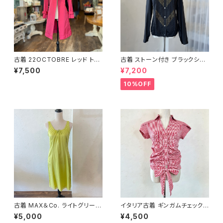
古着 22OCTOBRE レッド トレ
古着 ストーン付き ブラックシャ
ンチコート
ツ
¥7,500
¥7,200
10%OFF
古着 MAX＆Co. ライトグリーン
イタリア古着 ギンガムチェックデ
ノースリーブ ワンピース
ザイントップス
¥5,000
¥4,500