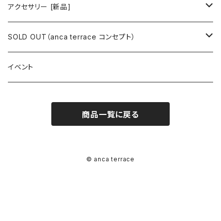
ミニワンピース
シャツ・ブラウス
ワンピース
ボトムス
トップス
ピアス
アクセサリー [新品]
ロングワンピース
ニット
ミニワンピース
スカート
シャツ・ブラウス
アウター
ボトムス
イヤリング
ピアス
SOLD OUT（anca terrace コンセプト）
シャツワンピース
セーター
ロングワンピース
パンツ
オーバーサイズシャツ
ジャケット
スカート
インナー
アウター
イヤーカフ
イヤリング
コーデ買い
イベント
カシュクール
カーディガン
シャツワンピース
ジーンズ（デニム）
ニット
コート
パンツ
キャミソール
ジャケット
ルームウェア
セットアップ
ネックレス
ネックレス
古着
商品一覧に戻る
オールインワン（オーバーオール/サロペット/ロンパース）
カットソー
キャミワンピース
ショートパンツ
セーター
ブルゾン
ジーンズ（デニム）
ペチコート
コート
ルームウェア
ブランドでさがす
タグ（原産国、生産国、仕入国など）でさがす
チョーカー
ペンダントトップ
新品
ドレス
Tシャツ
カシュクール
その他のボトムス
カーディガン
ジャンパー
ショートパンツ
ブルゾン
パジャマ
20/20 La meilleure note
イタリア製（made in Italy）
カラーでさがす
ブランドでさがす
ペンダント
帽子
アクセサリー [USED]
© anca terrace
ミニドレス
タンクトップ
オールインワン（オーバーオール/サロペット/ロンパース）
ベスト
Gジャン（デニムジャケット、デニムブルゾン）
その他のボトムス
ジャンパー
Acne Studios（アクネストゥディオズ）
フランス製（made in France）
ホワイト（白）
19.70 NINETEEN SEVENTY
柄でさがす
カラーでさがす
マフラー
ベルト
アクセサリー [新品]
ロングドレス
ポロシャツ
ドレス
ドルマンスリーブ
カーディガン
Gジャン（デニムジャケット、デニムブルゾン）
alain manoukian（アランマヌキャン）
スイス製（made in Switzerland）
ブラック（黒色）
Acne Studios（アクネストゥディオズ）
なし（無地など）
ホワイト（白）
素材でさがす
柄でさがす
スカーフ
ストール・マフラー