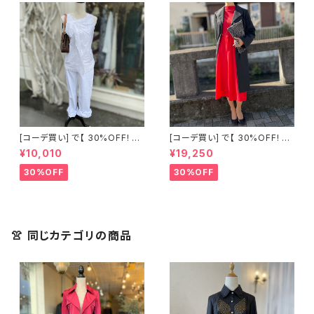
[コーデ買い] で【 30%OFF! 】2
[コーデ買い] で【 30%OFF! 】2
点 古着 Chloe ホワイト レース
点 フランス古着 レッドライン 切
¥10,010
¥19,250
ノースリーブ + ホワイトデニム
り替えワンピース + フランス古
ストレッチ ストレート パンツ
着 TERGAL ブラック コート
30%OFF
30%OFF
👚 同じカテゴリの商品