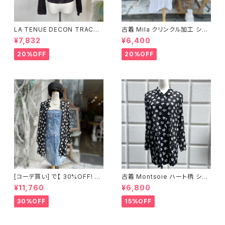
LA TENUE DECON TRACTE
古着 Mila クリンクル加工 シャ
E ブラウンジャケット
ツワンピース
¥7,832
¥6,400
20%OFF
20%OFF
[コーデ買い] で【 30%OFF! 】2
古着 Montsoie ハート柄 シア
点 ショート丈 デニム サロペット
ーシャツ ブラック
¥11,760
¥6,800
スカート + 古着 Montsoie ハ
ート柄 シアーシャツ ブラック
30%OFF
15%OFF