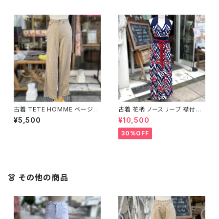
古着 TETE HOMME ベージュ
古着 花柄 ノースリーブ 襟付き
パンツ
ワンピース
¥5,500
¥10,500
30%OFF
👗 その他の商品