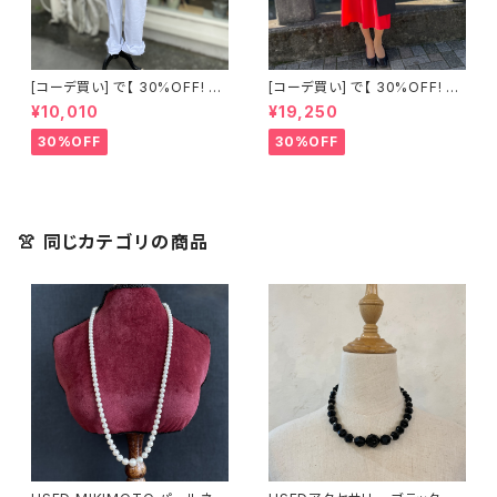
[コーデ買い] で【 30%OFF! 】2
[コーデ買い] で【 30%OFF! 】2
点 古着 Chloe ホワイト レース
点 フランス古着 レッドライン 切
¥10,010
¥19,250
ノースリーブ + ホワイトデニム
り替えワンピース + フランス古
ストレッチ ストレート パンツ
着 TERGAL ブラック コート
30%OFF
30%OFF
👚 同じカテゴリの商品