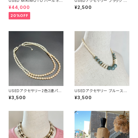
USED MIKIMOTO パールネッ
USEDアクセサリー ブラック カ
クレス
ットビーズ ネックレス
¥44,000
¥2,500
20%OFF
USEDアクセサリー2色2連パー
USEDアクセサリー ブルースト
ルネックレス
ーンネックレス
¥3,500
¥3,500