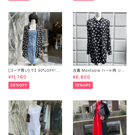
[コーデ買い] で【 30%OFF! 】2
古着 Montsoie ハート柄 シア
点 ショート丈 デニム サロペット
ーシャツ ブラック
¥11,760
¥6,800
スカート + 古着 Montsoie ハ
ート柄 シアーシャツ ブラック
30%OFF
15%OFF