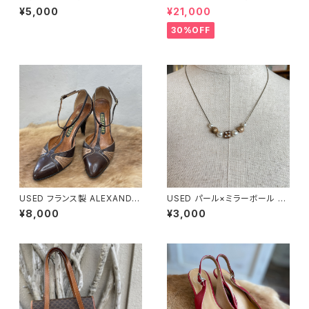
ハンドバッグ
¥5,000
¥21,000
30%OFF
USED フランス製 ALEXANDE
USED パール×ミラーボール ネ
R 本革 ストラップパンプス
ックレス
¥8,000
¥3,000