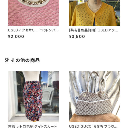
USEDアクセサリー コットンパ
[共有][商品詳細] USEDアクセ
ール ロングネックレス
サリー 横長パール
¥2,000
¥3,500
👗 その他の商品
古着 レトロ花柄 タイトスカート
USED GUCCI GG柄 ブラウン