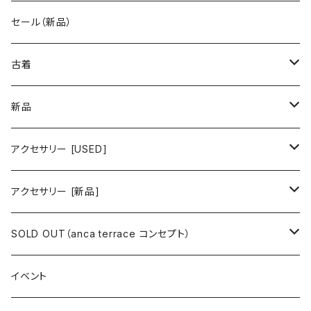
古着 秋冬コレクション
セール（新品）
古着 春夏コレクション
古着
ワンピース/ドレス
新品
ワンピース
トップス
ワンピース/ドレス
アクセサリー [USED]
ミニワンピース
シャツ・ブラウス
ワンピース
ボトムス
トップス
ピアス
アクセサリー [新品]
ロングワンピース
ニット
ミニワンピース
スカート
シャツ・ブラウス
アウター
ボトムス
イヤリング
ピアス
SOLD OUT（anca terrace コンセプト）
シャツワンピース
セーター
ロングワンピース
パンツ
オーバーサイズシャツ
ジャケット
スカート
インナー
アウター
イヤーカフ
イヤリング
コーデ買い
イベント
カシュクール
カーディガン
シャツワンピース
ジーンズ（デニム）
ニット