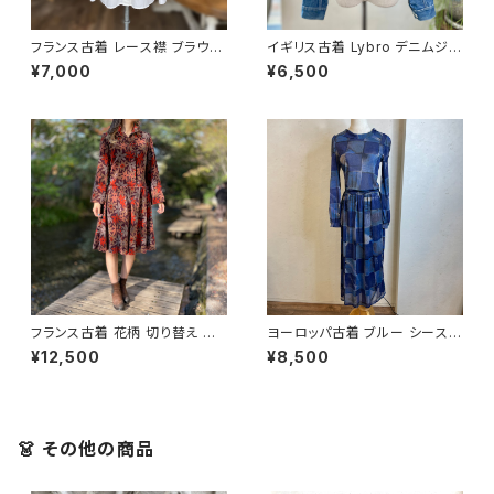
フランス古着 レース襟 ブラウス
イギリス古着 Lybro デニムジャ
ホワイト
ケット
¥7,000
¥6,500
フランス古着 花柄 切り替え ワ
ヨーロッパ古着 ブルー シースル
ンピース
ー 長袖 ワンピース
¥12,500
¥8,500
👗 その他の商品