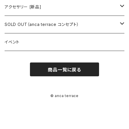
ミニワンピース
シャツ・ブラウス
ワンピース
ボトムス
トップス
ピアス
アクセサリー [新品]
ロングワンピース
ニット
ミニワンピース
スカート
シャツ・ブラウス
アウター
ボトムス
イヤリング
ピアス
SOLD OUT（anca terrace コンセプト）
シャツワンピース
セーター
ロングワンピース
パンツ
オーバーサイズシャツ
ジャケット
スカート
インナー
アウター
イヤーカフ
イヤリング
コーデ買い
イベント
カシュクール
カーディガン
シャツワンピース
ジーンズ（デニム）
ニット
コート
パンツ
キャミソール
ジャケット
ルームウェア
セットアップ
ネックレス
ネックレス
古着
商品一覧に戻る
オールインワン（オーバーオール/サロペット/ロンパース）
カットソー
キャミワンピース
ショートパンツ
セーター
ブルゾン
ジーンズ（デニム）
ペチコート
コート
ルームウェア
ブランドでさがす
タグ（原産国、生産国、仕入国など）でさがす
チョーカー
ペンダントトップ
新品
ドレス
Tシャツ
カシュクール
その他のボトムス
カーディガン
ジャンパー
ショートパンツ
ブルゾン
パジャマ
20/20 La meilleure note
イタリア製（made in Italy）
カラーでさがす
ブランドでさがす
ペンダント
帽子
アクセサリー [USED]
© anca terrace
ミニドレス
タンクトップ
オールインワン（オーバーオール/サロペット/ロンパース）
ベスト
Gジャン（デニムジャケット、デニムブルゾン）
その他のボトムス
ジャンパー
Acne Studios（アクネストゥディオズ）
フランス製（made in France）
ホワイト（白）
19.70 NINETEEN SEVENTY
柄でさがす
カラーでさがす
マフラー
ベルト
アクセサリー [新品]
ロングドレス
ポロシャツ
ドレス
ドルマンスリーブ
カーディガン
Gジャン（デニムジャケット、デニムブルゾン）
alain manoukian（アランマヌキャン）
スイス製（made in Switzerland）
ブラック（黒色）
Acne Studios（アクネストゥディオズ）
なし（無地など）
ホワイト（白）