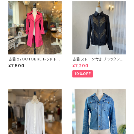
古着 22OCTOBRE レッド トレ
古着 ストーン付き ブラックシャ
ンチコート
ツ
¥7,500
¥7,200
10%OFF