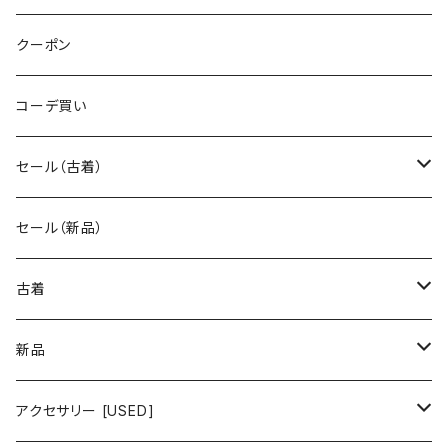
クーポン
コーデ買い
セール（古着）
古着 秋冬コレクション
セール（新品）
古着 春夏コレクション
古着
ワンピース/ドレス
新品
ワンピース
トップス
ワンピース/ドレス
アクセサリー [USED]