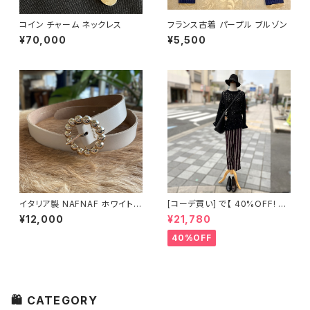
コイン チャーム ネックレス
フランス古着 パープル ブルゾン
¥70,000
¥5,500
イタリア製 NAFNAF ホワイト
[コーデ買い] で【 40%OFF! 】2
ベルト
点 イタリア製 ブラック メッシュ
¥12,000
¥21,780
ニット + 古着 Abahouse Devi
nette ダークボルドー ストライ
40%OFF
プ パンツ
🛍 CATEGORY