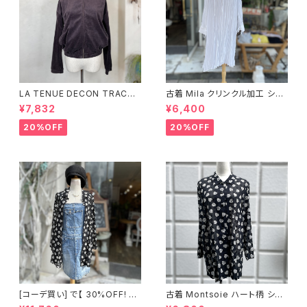
LA TENUE DECON TRACTE
古着 Mila クリンクル加工 シャ
E ブラウンジャケット
ツワンピース
¥7,832
¥6,400
20%OFF
20%OFF
[コーデ買い] で【 30%OFF! 】2
古着 Montsoie ハート柄 シア
点 ショート丈 デニム サロペット
ーシャツ ブラック