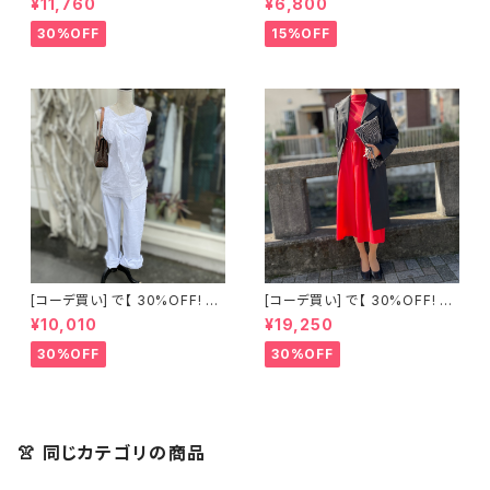
¥11,760
¥6,800
スカート + 古着 Montsoie ハ
ート柄 シアーシャツ ブラック
30%OFF
15%OFF
[コーデ買い] で【 30%OFF! 】2
[コーデ買い] で【 30%OFF! 】2
点 古着 Chloe ホワイト レース
点 フランス古着 レッドライン 切
¥10,010
¥19,250
ノースリーブ + ホワイトデニム
り替えワンピース + フランス古
ストレッチ ストレート パンツ
着 TERGAL ブラック コート
30%OFF
30%OFF
👚 同じカテゴリの商品