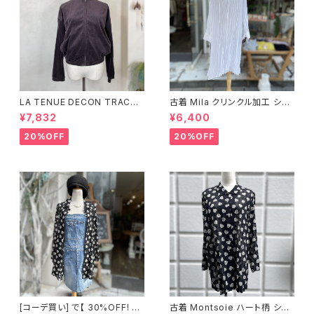
LA TENUE DECON TRACTE
古着 Mila クリンクル加工 シャ
E ブラウンジャケット
ツワンピース
¥7,832
¥6,400
20%OFF
20%OFF
[コーデ買い] で【 30%OFF! 】2
古着 Montsoie ハート柄 シア