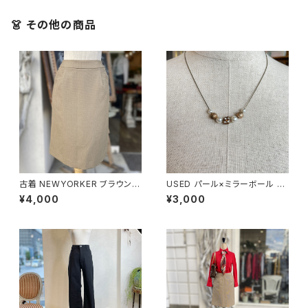
👗 その他の商品
古着 NEWYORKER ブラウン
USED パール×ミラーボール ネ
タイトスカート
ックレス
¥4,000
¥3,000