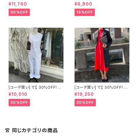
点 ショート丈 デニム サロペット
ーシャツ ブラック
¥11,760
¥6,800
スカート + 古着 Montsoie ハ
ート柄 シアーシャツ ブラック
30%OFF
15%OFF
[コーデ買い] で【 30%OFF! 】2
[コーデ買い] で【 30%OFF! 】2
点 古着 Chloe ホワイト レース
点 フランス古着 レッドライン 切
¥10,010
¥19,250
ノースリーブ + ホワイトデニム
り替えワンピース + フランス古
ストレッチ ストレート パンツ
着 TERGAL ブラック コート
30%OFF
30%OFF
👚 同じカテゴリの商品