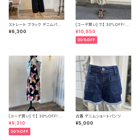
ストレート ブラック デニムパン
[コーデ買い] で【 30%OFF! 】3
ツ
点 古着 marsa RENOWN レッ
¥6,300
¥10,850
ドシャツ + 古着 NEWYORKER
ブラウン タイトスカート + USE
30%OFF
D 幾何学 モチーフ シルク スカ
ーフ
[コーデ買い] で【 30%OFF! 】2
古着 デニムショートパンツ
点 フランス古着 ブラック大花柄
¥9,310
¥5,000
ワンピース + ストーンウォッシュ
デニムベスト
30%OFF