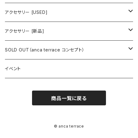
ワンピース
トップス
ワンピース/ドレス
アクセサリー [USED]
ミニワンピース
シャツ・ブラウス
ワンピース
ボトムス
トップス
ピアス
アクセサリー [新品]
ロングワンピース
ニット
ミニワンピース
スカート
シャツ・ブラウス
アウター
ボトムス
イヤリング
ピアス
SOLD OUT（anca terrace コンセプト）
シャツワンピース
セーター
ロングワンピース
パンツ
オーバーサイズシャツ
ジャケット
スカート
インナー
アウター
イヤーカフ
イヤリング
コーデ買い
イベント
カシュクール
カーディガン
シャツワンピース
ジーンズ（デニム）
ニット
コート
パンツ
キャミソール
ジャケット
ルームウェア
セットアップ
ネックレス
ネックレス
古着
商品一覧に戻る
オールインワン（オーバーオール/サロペット/ロンパース）
カットソー
キャミワンピース
ショートパンツ
セーター
ブルゾン
ジーンズ（デニム）
ペチコート
コート
ルームウェア
ブランドでさがす
タグ（原産国、生産国、仕入国など）でさがす
チョーカー
ペンダントトップ
新品
ドレス
Tシャツ
カシュクール
その他のボトムス
カーディガン
ジャンパー
ショートパンツ
ブルゾン
パジャマ
20/20 La meilleure note
イタリア製（made in Italy）
カラーでさがす
ブランドでさがす
ペンダント
帽子
アクセサリー [USED]
© anca terrace
ミニドレス
タンクトップ
オールインワン（オーバーオール/サロペット/ロンパース）
ベスト
Gジャン（デニムジャケット、デニムブルゾン）
その他のボトムス