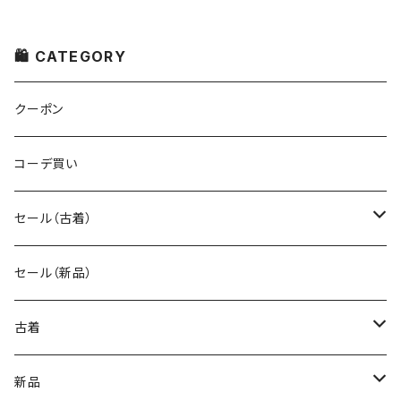
🛍 CATEGORY
クーポン
コーデ買い
セール（古着）
古着 秋冬コレクション
セール（新品）
古着 春夏コレクション
古着
ワンピース/ドレス
新品