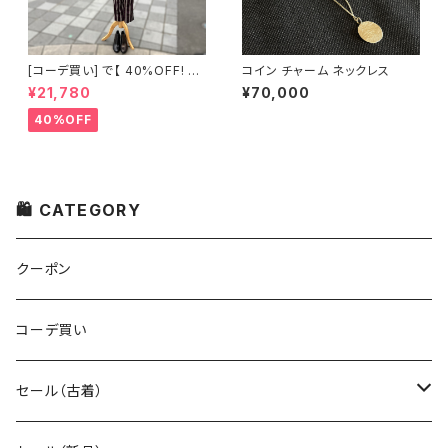
[コーデ買い] で【 40%OFF! 】2
コイン チャーム ネックレス
点 イタリア製 ブラック メッシュ
¥21,780
¥70,000
ニット + 古着 Abahouse Devi
nette ダークボルドー ストライ
40%OFF
プ パンツ
🛍 CATEGORY
クーポン
コーデ買い
セール（古着）