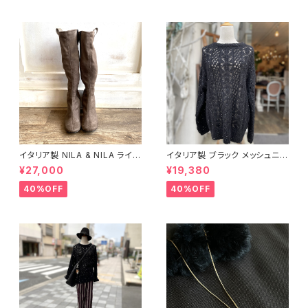
イタリア製 NILA & NILA ライン
イタリア製 ブラック メッシュニッ
ストーン ヒール ブーツ
ト
¥27,000
¥19,380
40%OFF
40%OFF