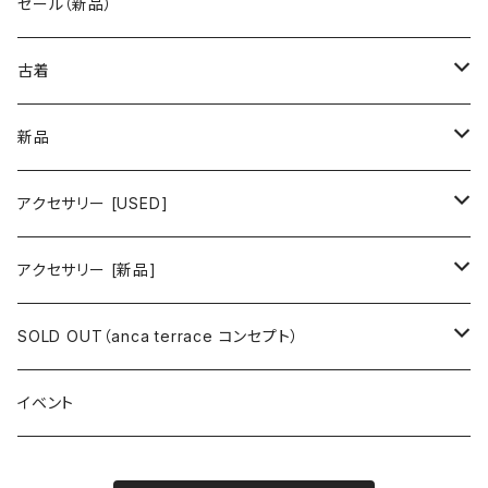
古着 秋冬コレクション
セール（新品）
古着 春夏コレクション
古着
ワンピース/ドレス
新品
ワンピース
トップス
ワンピース/ドレス
アクセサリー [USED]
ミニワンピース
シャツ・ブラウス
ワンピース
ボトムス
トップス
ピアス
アクセサリー [新品]
ロングワンピース
ニット
ミニワンピース
スカート
シャツ・ブラウス
アウター
ボトムス
イヤリング
ピアス
SOLD OUT（anca terrace コンセプト）
シャツワンピース
セーター
ロングワンピース
パンツ
オーバーサイズシャツ
ジャケット
スカート
インナー
アウター
イヤーカフ
イヤリング
コーデ買い
イベント
カシュクール
カーディガン
シャツワンピース
ジーンズ（デニム）
ニット
コート
パンツ
キャミソール
ジャケット
ルームウェア
セットアップ
ネックレス
ネックレス
古着