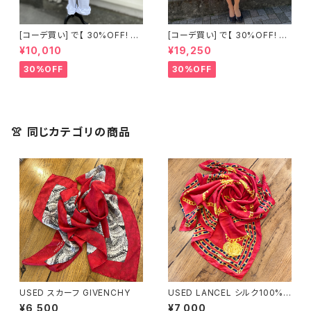
[コーデ買い] で【 30%OFF! 】2
[コーデ買い] で【 30%OFF! 】2
点 古着 Chloe ホワイト レース
点 フランス古着 レッドライン 切
¥10,010
¥19,250
ノースリーブ + ホワイトデニム
り替えワンピース + フランス古
ストレッチ ストレート パンツ
着 TERGAL ブラック コート
30%OFF
30%OFF
👚 同じカテゴリの商品
USED スカーフ GIVENCHY
USED LANCEL シルク100%
チェーン柄スカーフ
¥6,500
¥7,000