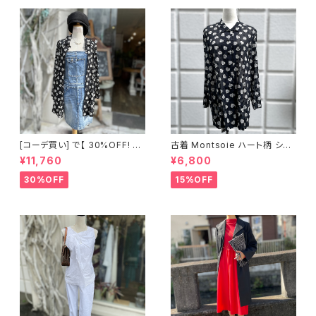
[コーデ買い] で【 30%OFF! 】2
古着 Montsoie ハート柄 シア
点 ショート丈 デニム サロペット
ーシャツ ブラック
¥11,760
¥6,800
スカート + 古着 Montsoie ハ
ート柄 シアーシャツ ブラック
30%OFF
15%OFF