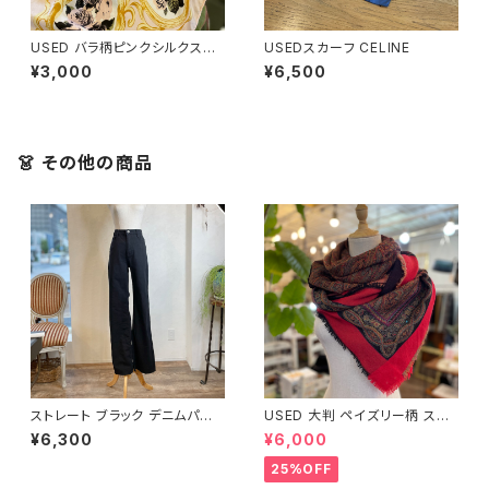
USED バラ柄ピンクシルクスカ
USEDスカーフ CELINE
ーフ
¥3,000
¥6,500
👗 その他の商品
ストレート ブラック デニムパン
USED 大判 ペイズリー柄 スト
ツ
ール
¥6,300
¥6,000
25%OFF