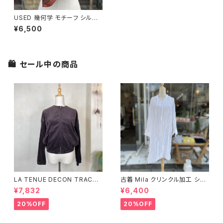
USED 幾何学 モチーフ シルク
スカーフ
¥6,500
🛍 セール中の商品
LA TENUE DECON TRACTE
古着 Mila クリンクル加工 シャ
E ブラウンジャケット
ツワンピース
¥7,832
¥6,400
20%OFF
20%OFF