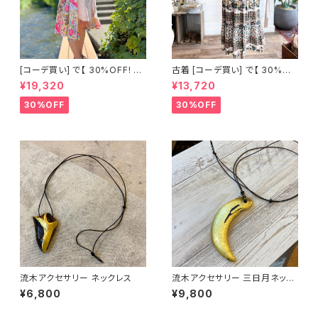
[コーデ買い] で【 30%OFF! 】3
古着 [コーデ買い] で【 30%OF
点 イタリア製 ストライプシャツ
F! 】3点 JOURNAL STANDA
¥19,320
¥13,720
ワンピース＜ピンク＞ + フラン
RD relume 半袖トップス + フ
ス古着 JeanChanceL 前ボタ
ランス古着 20/20 La meilleu
30%OFF
30%OFF
ンワンピース + 流木アクセサリ
re note リーフ柄スカート + 流
ー 三日月ネックレス
木アクセサリー 小型ネックレス
流木アクセサリー ネックレス
流木アクセサリー 三日月ネック
レス
¥6,800
¥9,800