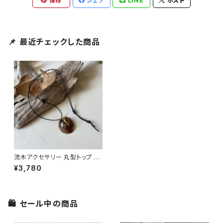
保存
シェア
LINE
ポスト
📌 最近チェックした商品
流木アクセサリー 丸型トップ ネ
ックレス
¥3,780
🛍 セール中の商品