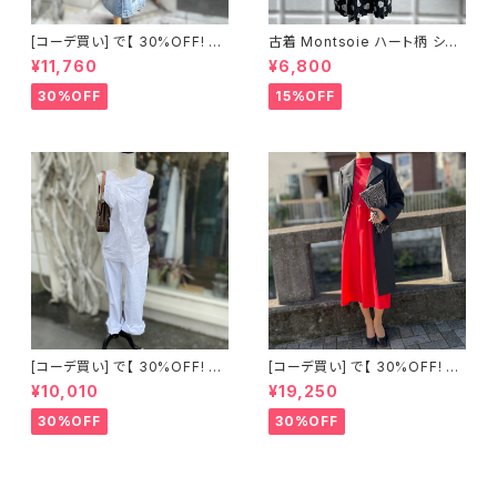
[コーデ買い] で【 30%OFF! 】2
古着 Montsoie ハート柄 シア
点 ショート丈 デニム サロペット
ーシャツ ブラック
¥11,760
¥6,800
スカート + 古着 Montsoie ハ
ート柄 シアーシャツ ブラック
30%OFF
15%OFF
[コーデ買い] で【 30%OFF! 】2
[コーデ買い] で【 30%OFF! 】2
点 古着 Chloe ホワイト レース
点 フランス古着 レッドライン 切
¥10,010
¥19,250
ノースリーブ + ホワイトデニム
り替えワンピース + フランス古
ストレッチ ストレート パンツ
着 TERGAL ブラック コート
30%OFF
30%OFF