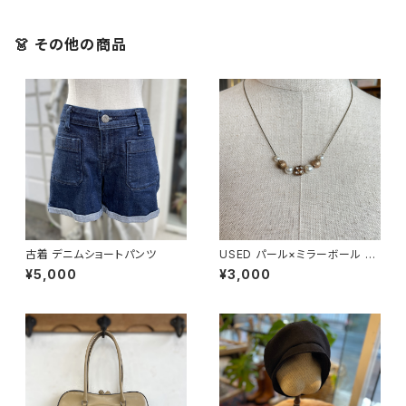
👗 その他の商品
古着 デニムショートパンツ
USED パール×ミラーボール ネ
ックレス
¥5,000
¥3,000