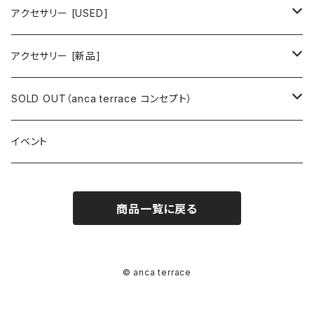
ワンピース
トップス
ワンピース/ドレス
アクセサリー [USED]
ミニワンピース
シャツ・ブラウス
ワンピース
ボトムス
トップス
ピアス
アクセサリー [新品]
ロングワンピース
ニット
ミニワンピース
スカート
シャツ・ブラウス
アウター
ボトムス
イヤリング
ピアス
SOLD OUT（anca terrace コンセプト）
シャツワンピース
セーター
ロングワンピース
パンツ
オーバーサイズシャツ
ジャケット
スカート
インナー
アウター
イヤーカフ
イヤリング
コーデ買い
イベント
カシュクール
カーディガン
シャツワンピース
ジーンズ（デニム）
ニット
コート
パンツ
キャミソール
ジャケット
ルームウェア
セットアップ
ネックレス
ネックレス
古着
商品一覧に戻る
オールインワン（オーバーオール/サロペット/ロンパース）
カットソー
キャミワンピース
ショートパンツ
セーター
ブルゾン
ジーンズ（デニム）
ペチコート
コート
ルームウェア
ブランドでさがす
タグ（原産国、生産国、仕入国など）でさがす
チョーカー
ペンダントトップ
新品
ドレス
Tシャツ
カシュクール
その他のボトムス
カーディガン
ジャンパー
ショートパンツ
ブルゾン
パジャマ
20/20 La meilleure note
イタリア製（made in Italy）
カラーでさがす
ブランドでさがす
ペンダント
帽子
アクセサリー [USED]
© anca terrace
ミニドレス
タンクトップ
オールインワン（オーバーオール/サロペット/ロンパース）
ベスト
Gジャン（デニムジャケット、デニムブルゾン）
その他のボトムス
ジャンパー
Acne Studios（アクネストゥディオズ）
フランス製（made in France）
ホワイト（白）
19.70 NINETEEN SEVENTY
柄でさがす
カラーでさがす
マフラー
ベルト
アクセサリー [新品]