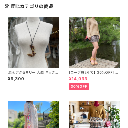
👚 同じカテゴリの商品
流木アクセサリー 大型 ネックレ
[コーデ買い] で【 30%OFF! 】3
ス
点 ルームウェア le vent souff
¥9,300
¥14,063
lé ベージュ長袖ニット + GRAC
E CONTINENTAL Diagram
30%OFF
レースショートパンツ + 流木ア
クセサリー ネックレス