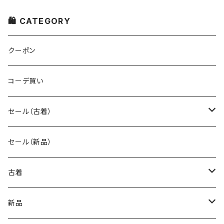
🛍 CATEGORY
クーポン
コーデ買い
セール（古着）
古着 秋冬コレクション
セール（新品）
古着 春夏コレクション
古着
ワンピース/ドレス
新品