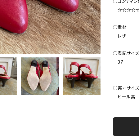
◯コンディシ
☆☆☆☆
◯素材
レザー
◯表記サイ
37
◯実寸サイ
ヒール高 6