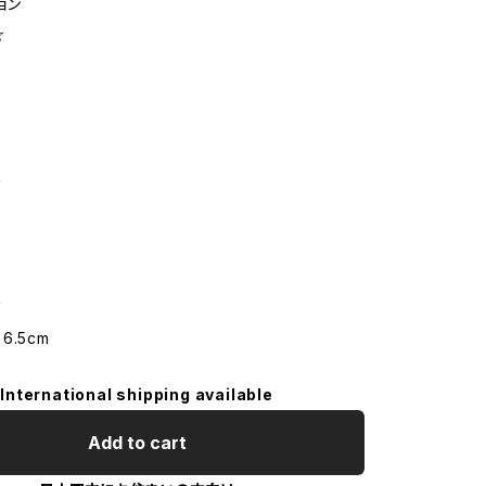
ョン
☆
ズ
ズ
.5cm
International shipping available
Add to cart