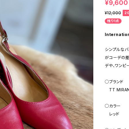
¥9,600
¥12,000
2
残り1点
Internatio
シンプルなバ
がコーデの差
デや、ワンピ
◯ブランド
TT MIRA
◯カラー
レッド