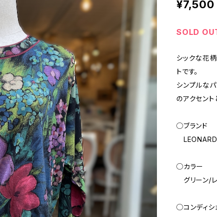
¥7,500
SOLD OU
シックな花柄
トです。
シンプルなパ
のアクセント
◯ブランド
LEONAR
◯カラー
グリーン/レ
◯コンディシ