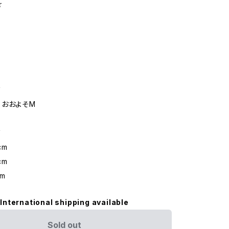
☆
ズ
おおよそM
ズ
cm
cm
m
International shipping available
Sold out