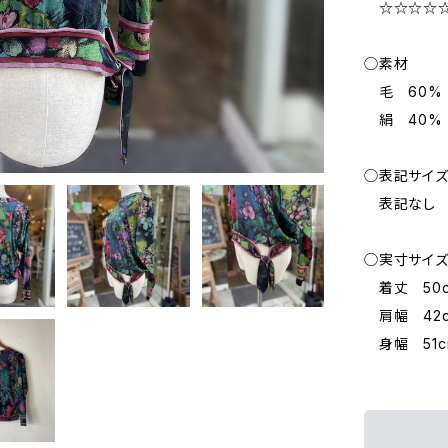
☆☆☆☆
◯素材
毛 60%
絹 40%
◯表記サイ
表記なし 
◯実寸サイ
着丈 50
肩幅 42
身幅 51c