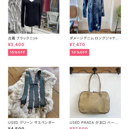
古着 ブラックニット
ダメージデニム ロングジャケッ
ト
¥3,400
¥7,470
15%OFF
10%OFF
USED グリーン サスペンダー
USED PRADA がま口 ベージ
ュ ハンドバッグ
¥4,500
¥37,500