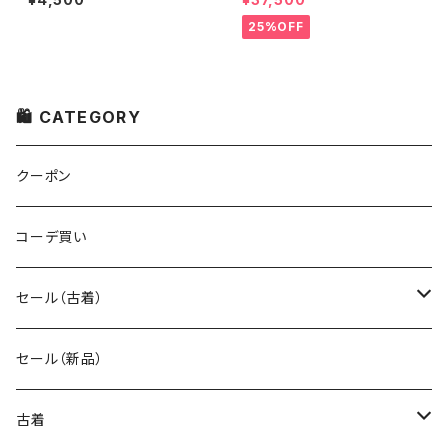
25%OFF
🛍 CATEGORY
クーポン
コーデ買い
セール（古着）
古着 秋冬コレクション
セール（新品）
古着 春夏コレクション
古着