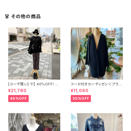
👗 その他の商品
[コーデ買い] で【 40%OFF! 】2
フード付きカーディガン＜ブラッ
点 イタリア製 ブラック メッシュ
ク＞ イタリア製
¥21,780
¥11,060
ニット + 古着 Abahouse Devi
nette ダークボルドー ストライ
40%OFF
30%OFF
プ パンツ