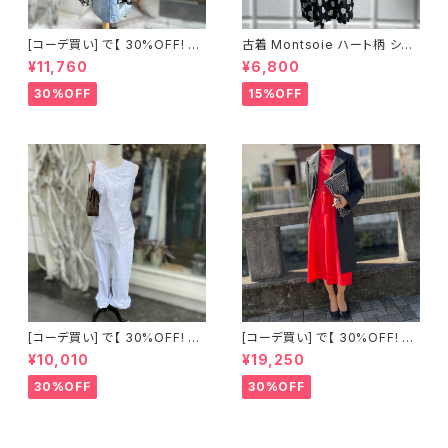
[コーデ買い] で【 30%OFF! 】2
古着 Montsoie ハート柄 シア
点 ショート丈 デニム サロペット
ーシャツ ブラック
¥11,760
¥6,800
スカート + 古着 Montsoie ハ
ート柄 シアーシャツ ブラック
30%OFF
15%OFF
[コーデ買い] で【 30%OFF! 】2
[コーデ買い] で【 30%OFF! 】2
点 古着 Chloe ホワイト レース
点 フランス古着 レッドライン 切
¥10,010
¥19,250
ノースリーブ + ホワイトデニム
り替えワンピース + フランス古
ストレッチ ストレート パンツ
着 TERGAL ブラック コート
30%OFF
30%OFF