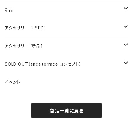
ワンピース/ドレス
新品
ワンピース
トップス
ワンピース/ドレス
アクセサリー [USED]
ミニワンピース
シャツ・ブラウス
ワンピース
ボトムス
トップス
ピアス
アクセサリー [新品]
ロングワンピース
ニット
ミニワンピース
スカート
シャツ・ブラウス
アウター
ボトムス
イヤリング
ピアス
SOLD OUT（anca terrace コンセプト）
シャツワンピース
セーター
ロングワンピース
パンツ
オーバーサイズシャツ
ジャケット
スカート
インナー
アウター
イヤーカフ
イヤリング
コーデ買い
イベント
カシュクール
カーディガン
シャツワンピース
ジーンズ（デニム）
ニット
コート
パンツ
キャミソール
ジャケット
ルームウェア
セットアップ
ネックレス
ネックレス
古着
商品一覧に戻る
オールインワン（オーバーオール/サロペット/ロンパース）
カットソー
キャミワンピース
ショートパンツ
セーター
ブルゾン
ジーンズ（デニム）
ペチコート
コート
ルームウェア
ブランドでさがす
タグ（原産国、生産国、仕入国など）でさがす
チョーカー
ペンダントトップ
新品
ドレス
Tシャツ
カシュクール
その他のボトムス
カーディガン
ジャンパー
ショートパンツ
ブルゾン