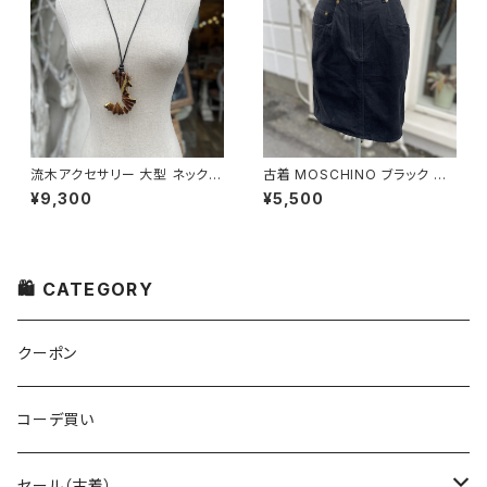
流木アクセサリー 大型 ネックレ
古着 MOSCHINO ブラック タ
ス
イトスカート
¥9,300
¥5,500
🛍 CATEGORY
クーポン
コーデ買い
セール（古着）