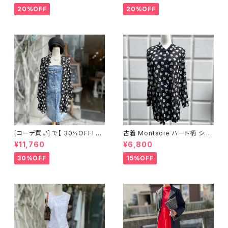
20%OFF
20%OFF
[コーデ買い] で【 30%OFF! 】2
古着 Montsoie ハート柄 シア
点 ショート丈 デニム サロペット
ーシャツ ブラック
¥11,760
¥6,800
スカート + 古着 Montsoie ハ
ート柄 シアーシャツ ブラック
30%OFF
15%OFF