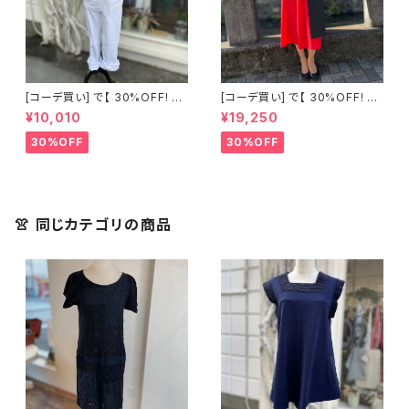
[コーデ買い] で【 30%OFF! 】2
[コーデ買い] で【 30%OFF! 】2
点 古着 Chloe ホワイト レース
点 フランス古着 レッドライン 切
¥10,010
¥19,250
ノースリーブ + ホワイトデニム
り替えワンピース + フランス古
ストレッチ ストレート パンツ
着 TERGAL ブラック コート
30%OFF
30%OFF
👚 同じカテゴリの商品