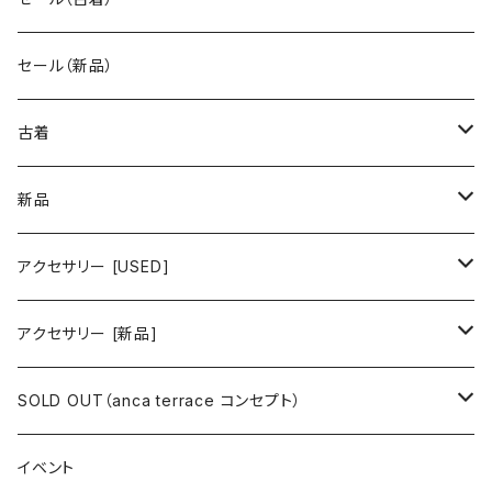
古着 秋冬コレクション
セール（新品）
古着 春夏コレクション
古着
ワンピース/ドレス
新品
ワンピース
トップス
ワンピース/ドレス
アクセサリー [USED]
ミニワンピース
シャツ・ブラウス
ワンピース
ボトムス
トップス
ピアス
アクセサリー [新品]
ロングワンピース
ニット
ミニワンピース
スカート
シャツ・ブラウス
アウター
ボトムス
イヤリング
ピアス
SOLD OUT（anca terrace コンセプト）
シャツワンピース
セーター
ロングワンピース
パンツ
オーバーサイズシャツ
ジャケット
スカート
インナー
アウター
イヤーカフ
イヤリング
コーデ買い
イベント