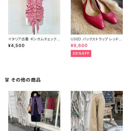
イタリア古着 ギンガムチェックデ
USED バックストラップ レッド
ザイントップス
パンプス
¥4,500
¥9,600
20%OFF
👗 その他の商品