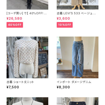
[コーデ買い] で【 40%OFF! 】3
古着 LEVI’S 533 ベージュ コッ
点 古着 後空き ブラック トップス
トンパンツ
¥26,580
¥3,600
+ イタリア製 パープル ハイネッ
クスタンドコート + 古着 MOS
40%OFF
10%OFF
CHINO ブラック タイトスカート
古着 ショート丈ニット
インポート ダメージデニム
¥7,500
¥8,300