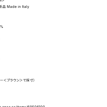
 Made in Italy
0%
ズ
ズ
ラー＜ブラウン＞で採寸）
re.anca.cc/items/69506100