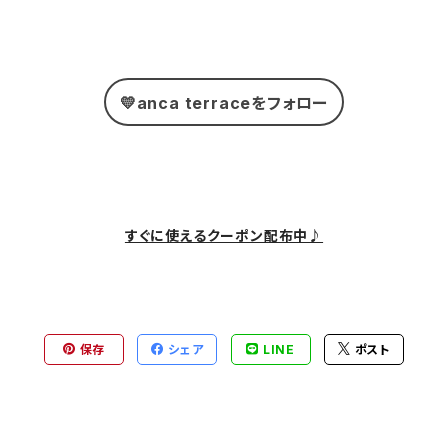
💛anca terraceをフォロー
すぐに使えるクーポン配布中♪
保存
シェア
LINE
ポスト