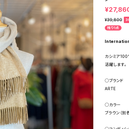
¥27,86
¥39,800
3
残り1点
Internatio
カシミア10
活躍します。
◯ブランド
ARTE
◯カラー
ブラウン（別色
◯コンディシ