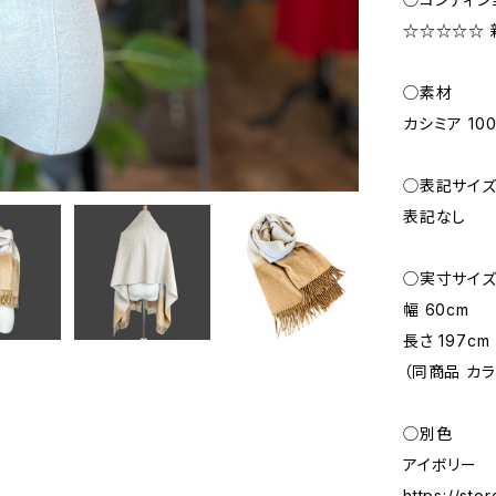
☆☆☆☆☆ 新品
◯素材
カシミア 10
◯表記サイ
表記なし
◯実寸サイ
幅 60cm
長さ 197cm
（同商品 カ
◯別色
アイボリー
https://sto