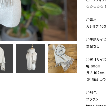
☆☆☆☆☆ 新品
◯素材
カシミア 10
◯表記サイ
表記なし
◯実寸サイ
幅 60cm
長さ 197cm
（同商品 カ
◯別色
ブラウン
https://st