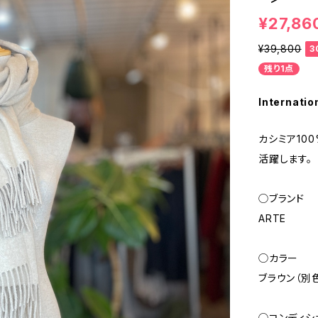
¥27,86
¥39,800
3
残り1点
Internatio
カシミア10
活躍します。
◯ブランド
ARTE
◯カラー
ブラウン（別色
◯コンディシ