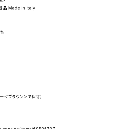
 Made in Italy
0%
ズ
ズ
ラー＜ブラウン＞で採寸）
ore.anca.cc/items/69505797