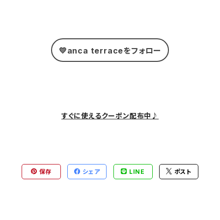
💛anca terraceをフォロー
すぐに使えるクーポン配布中♪
保存
シェア
LINE
ポスト